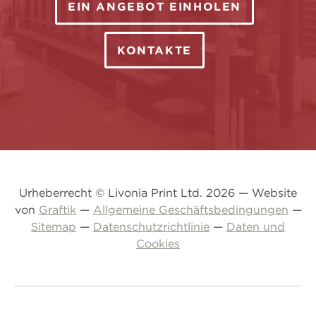
EIN ANGEBOT EINHOLEN
KONTAKTE
Urheberrecht © Livonia Print Ltd. 2026 — Website
von
Graftik
—
Allgemeine Geschäftsbedingungen
—
Sitemap
—
Datenschutzrichtlinie
—
Daten und
Cookies