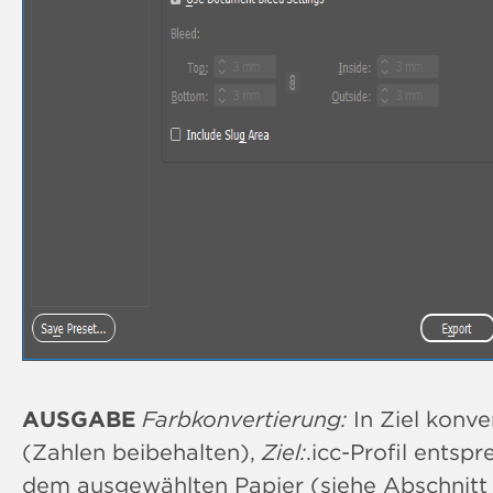
AUSGABE
Farbkonvertierung:
In Ziel konve
(Zahlen beibehalten),
Ziel:
.icc-Profil entsp
dem ausgewählten Papier (siehe Abschnitt