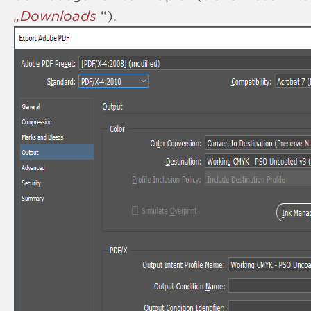
„Downloads
“).