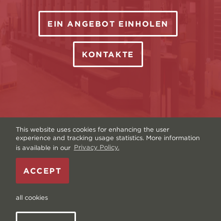
EIN ANGEBOT EINHOLEN
KONTAKTE
This website uses cookies for enhancing the user
experience and tracking usage statistics. More information
is available in our
Privacy Policy.
Urheberrecht © Livonia Print Ltd. 2026 — Website
von
Graftik
—
Allgemeine Geschäftsbedingungen
—
ACCEPT
Sitemap
—
Datenschutzrichtlinie
—
Daten und
Cookies
all cookies