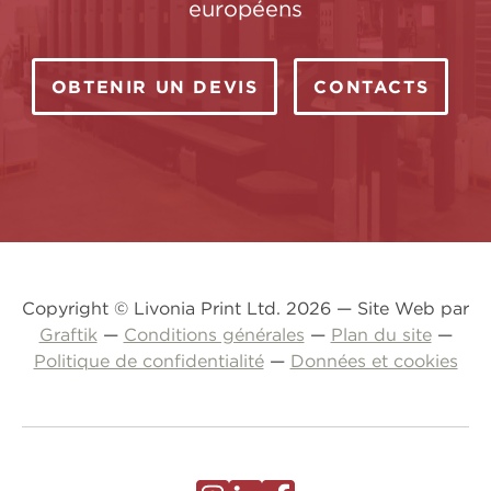
européens
OBTENIR UN DEVIS
CONTACTS
Copyright © Livonia Print Ltd. 2026 — Site Web par
Graftik
—
Conditions générales
—
Plan du site
—
Politique de confidentialité
—
Données et cookies