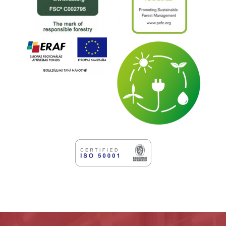
Ligne d'emboîtage Muller Martini Diamant MC
60
Gamme de livres Hunkeler, bobines imprimées
numériquement en cahiers ou en feuilles
2 x Muller Martini Ventura MC Digital, machine
à coudre pour draps imprimés numériquement
Muller Martini Diamant MC Digital, ligne
d'emboîtage pour la production numérique
Ecosystème MODULO DRY 76, plastifiante à
sec
Ecosystem AQUA 102, plastifieuse humide/sec