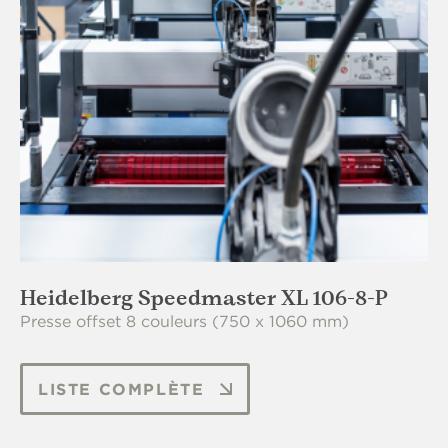
Heidelberg Speedmaster XL 106-8-P
Presse offset 8 couleurs (750 x 1060 mm)
offset à feuilles
LISTE COMPLÈTE
3x Heidelberg Speedmaster XL 106-