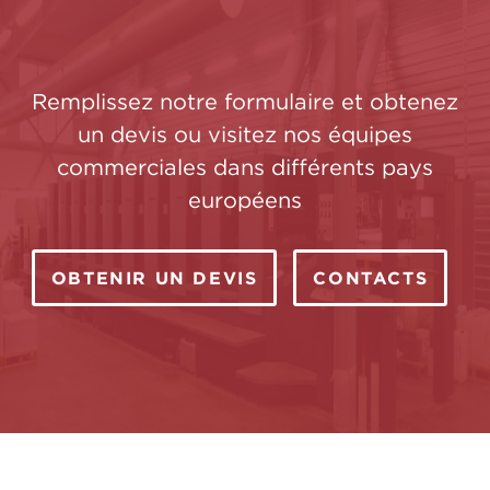
D&K Europa, système de plastification
compact entièrement automatisé au format B2
Pliage
Remplissez notre formulaire et obtenez
un devis ou visitez nos équipes
commerciales dans différents pays
Couture
européens
OBTENIR UN DEVIS
CONTACTS
Découpe
Découpe de planches