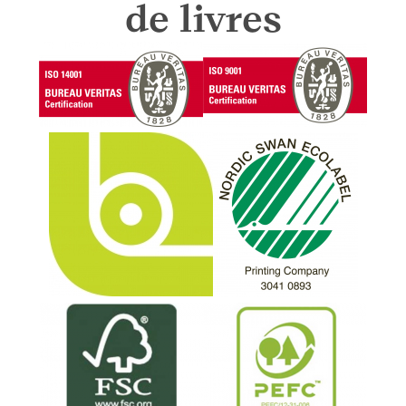
de livres
Muller Martini Alegro, ligne de reliure parfaite
avec fronceur, option colle PUR et palettiseur
Muller Martini Alegro, ligne de reliure parfaite
avec fronceur, option colle froide et palettiseur
Muller Martini Acoro A5, ligne de reliure
parfaite avec fronces
Muller Martini Kolibri/Diamant MC, ligne de
production de livres à couverture rigide avec
insertion de ruban, jaquette, fardelage et
palettiseur
Muller Martini Diamant MC 60, ligne de
production de livres à couverture rigide avec
insertion de ruban, jaquette, fardelage et
palettiseur