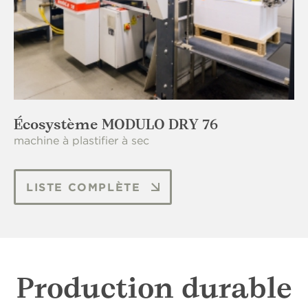
Écosystème MODULO DRY 76
machine à plastifier à sec
LISTE COMPLÈTE
Heidelberg Stitchmaster ST270, ligne de
piqûre à cheval.
Production de livres à
Production durable
couverture souple