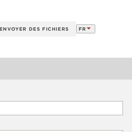
ENVOYER DES FICHIERS
FR
ns
vraison
LATVISKI
ENGLISH