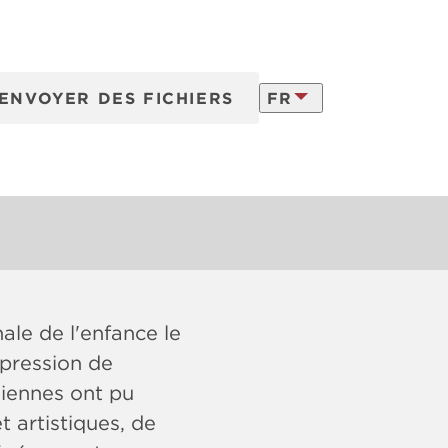
ENVOYER DES FICHIERS
FR
ns
vraison
LATVISKI
ENGLISH
nale de l'enfance le
mpression de
oniennes ont pu
t artistiques, de