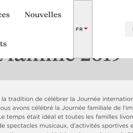
ces
Nouvelles
FR
sse
ertificats
Entreprise
Impression
Nos actions pour le climat
Personnes
Obligatoire
Équipement
Finition
Production numérique
Rapports et déclaratio
Récompenses
Vidéo
Li
ts
 famille 2019
LATVISKI
ENGLISH
 la tradition de célébrer la Journée internatio
 nous avons célébré la Journée familiale de l'i
Le temps était idéal et toutes les familles liv
de spectacles musicaux, d'activités sportives e