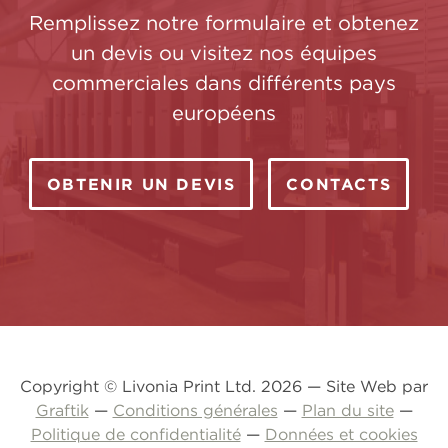
Remplissez notre formulaire et obtenez
un devis ou visitez nos équipes
commerciales dans différents pays
européens
OBTENIR UN DEVIS
CONTACTS
Copyright © Livonia Print Ltd. 2026 — Site Web par
Graftik
—
Conditions générales
—
Plan du site
—
Politique de confidentialité
—
Données et cookies