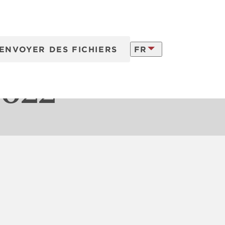
ENVOYER DES FICHIERS
FR
ns
vraison
2022
LATVISKI
ENGLISH