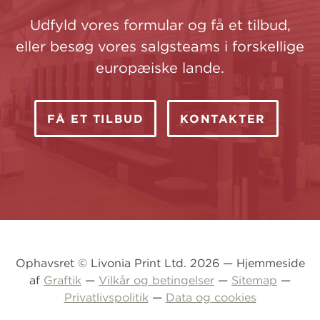
Udfyld vores formular og få et tilbud,
eller besøg vores salgsteams i forskellige
europæiske lande.
FÅ ET TILBUD
KONTAKTER
Ophavsret © Livonia Print Ltd. 2026 — Hjemmeside
af
Graftik
—
Vilkår og betingelser
—
Sitemap
—
Privatlivspolitik
—
Data og cookies