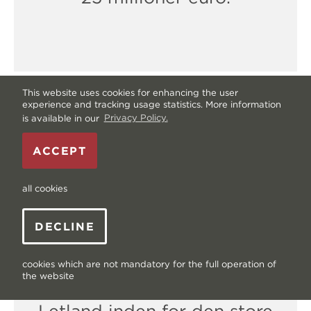
This website uses cookies for enhancing the user
experience and tracking usage statistics. More information
is available in our
Privacy Policy.
2015
ACCEPT
all cookies
DECLINE
Anerkendt som den bedste
cookies which are not mandatory for the full operation of
the website
eksportvirksomhed i
Letland inden for den store