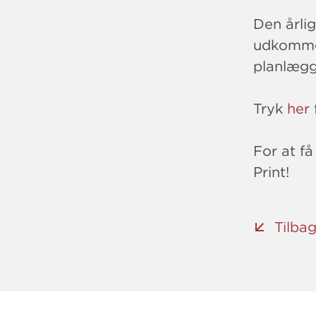
Den årli
udkommet
planlægg
Tryk
her
For at få
Print!
Tilbag