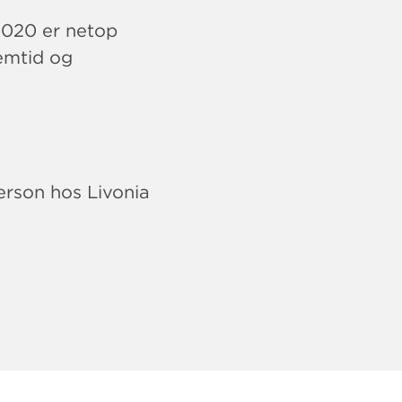
2020 er netop
remtid og
erson hos Livonia