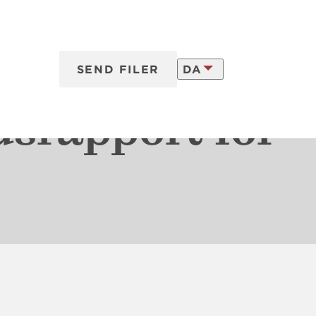
SEND FILER
DA
vering
srapport for
LATVISKI
ENGLISH
VISKI
FRANÇAIS
LISH
NÇAIS