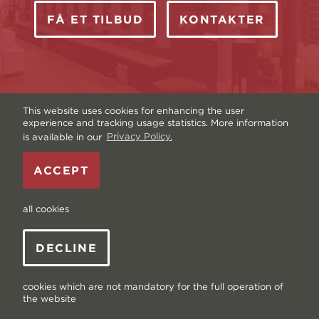
FÅ ET TILBUD
KONTAKTER
This website uses cookies for enhancing the user
experience and tracking usage statistics. More information
is available in our
Privacy Policy.
Ophavsret © Livonia Print Ltd. 2026 — Hjemmeside
ACCEPT
af
Graftik
—
Vilkår og betingelser
—
Sitemap
—
Privatlivspolitik
—
Data og cookies
all cookies
DECLINE
cookies which are not mandatory for the full operation of
the website