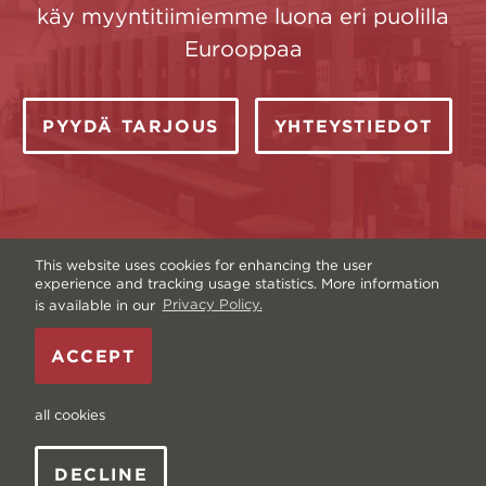
käy myyntitiimiemme luona eri puolilla
Eurooppaa
PYYDÄ TARJOUS
YHTEYSTIEDOT
This website uses cookies for enhancing the user
experience and tracking usage statistics. More information
is available in our
Privacy Policy.
Tekijänoikeus © Livonia Print Oy. 2026 — Sivusto
ACCEPT
Graftik
—
Käyttöehdot
—
Sivukartta
—
Tietosuojakäytäntö
—
Tiedot ja evästeet
all cookies
DECLINE