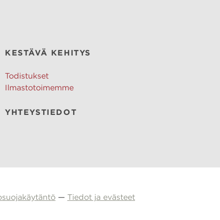
KESTÄVÄ KEHITYS
Todistukset
Ilmastotoimemme
YHTEYSTIEDOT
osuojakäytäntö
—
Tiedot ja evästeet