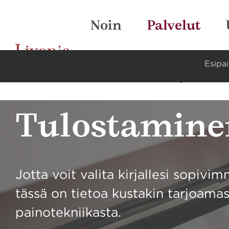
Noin
Palvelut
Esipa
Kestävä kehitys
Y
Tulostamine
Jotta voit valita kirjallesi sopivi
tässä on tietoa kustakin tarjoam
painotekniikasta.