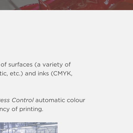
 of surfaces (a variety of
ic, etc.) and inks (CMYK,
ress Control
automatic colour
cy of printing.