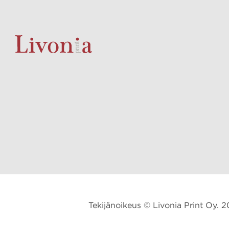
Tekijänoikeus © Livonia Print Oy. 